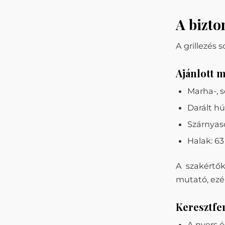
A bizto
A grillezés s
Ajánlott 
Marha-, s
Darált hú
Szárnyaso
Halak: 63
A szakértő
mutató, ezé
Keresztfe
A nyers é