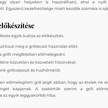
agy olyan helyeken is használható, ahol a nyí
. Egyszerű kezelhetősége miatt kezdők számára is ajá
előkészítése
illezés egyik kulcsa az előkészítés.
sztítsuk meg a grillrácsot használat előtt.
 grillt megfelelően előmelegedni.
létre közvetlen és közvetett hőzónákat.
nk grillcsipeszt és húshőmérőt.
n előmelegített grill segít abban, hogy az ételek ne r
rget kapjanak. A szakértők szerint a grill előme
a az egyik leggyakoribb hiba.