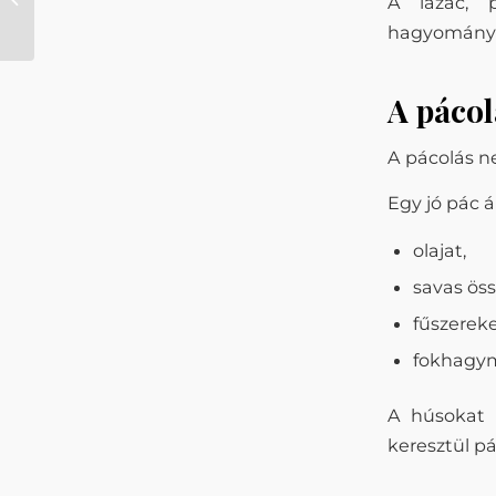
A lazac, p
Váll-Ker Kft.-nél II.
hagyományo
A pácol
A pácolás n
Egy jó pác á
olajat,
savas öss
fűszereke
fokhagy
A húsokat 
keresztül pá