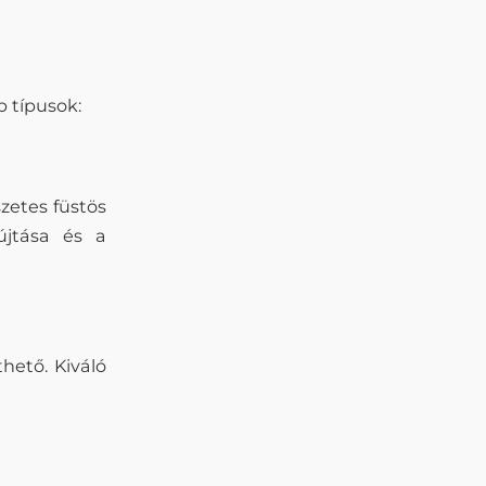
b típusok:
szetes füstös
újtása és a
hető. Kiváló