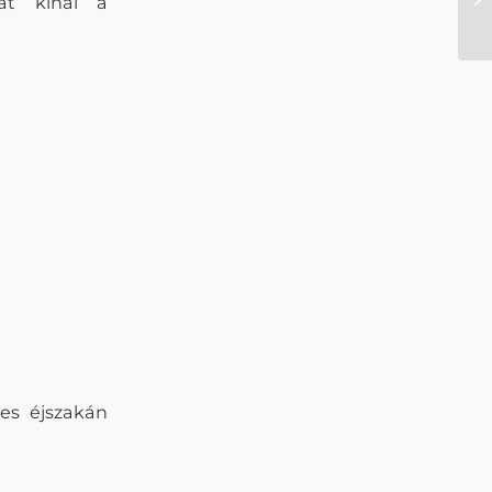
vát kínál a
es éjszakán