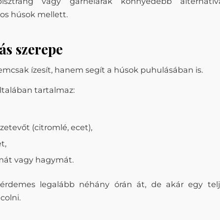
isztráng vagy garnélarák könnyedebb alternatí
s húsok mellett.
ás szerepe
emcsak ízesít, hanem segít a húsok puhulásában is.
ltalában tartalmaz:
zetevőt (citromlé, ecet),
t,
mát vagy hagymát.
érdemes legalább néhány órán át, de akár egy telj
colni.