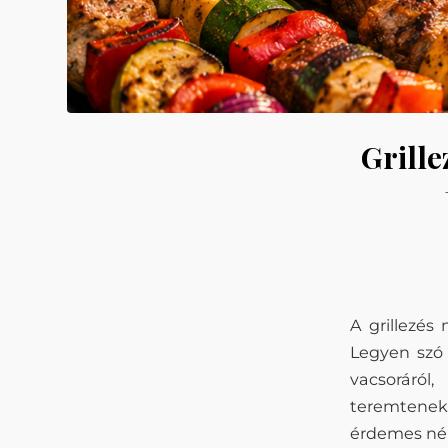
Grille
A grillezés
Legyen szó 
vacsoráról
teremtenek
érdemes néh