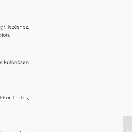
rillezéshez.
djon.
lás különösen
kkor fontos,