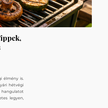
Tippek,
s
i élmény is.
yári hétvégi
 hangulatot
tes legyen,