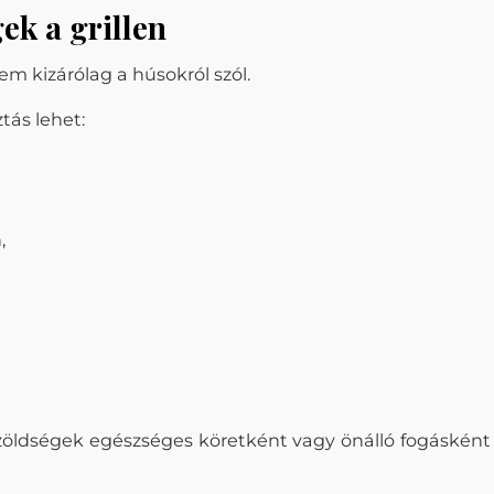
ek a grillen
nem kizárólag a húsokról szól.
ztás lehet:
,
t zöldségek egészséges köretként vagy önálló fogásként 