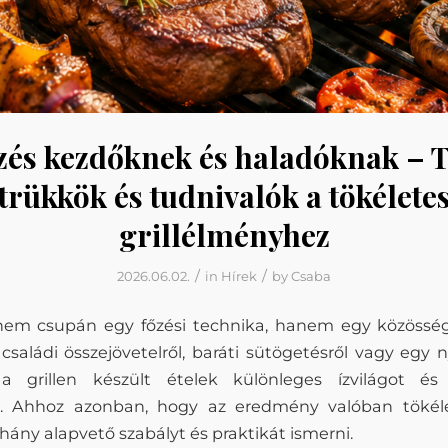
zés kezdőknek és haladóknak – 
trükkök és tudnivalók a tökélete
grillélményhez
/
/
2026.06.02.
in
Hírek
by
Csaba
 nem csupán egy főzési technika, hanem egy közösség
családi összejövetelről, baráti sütögetésről vagy egy n
, a grillen készült ételek különleges ízvilágot és
. Ahhoz azonban, hogy az eredmény valóban tökéle
ány alapvető szabályt és praktikát ismerni.