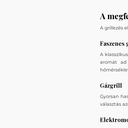
A megfe
A grillezés 
Faszenes g
A klasszikus
aromát ad 
hőmérséklet
Gázgrill
Gyorsan has
választás az
Elektromo