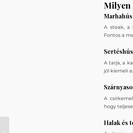
Milyen 
Marhahús
A steak, a 
Fontos a me
Sertéshús
A tarja, a k
jól kiemeli a
Szárnyas
A csirkemel
hogy teljese
Halak és t
Munkahelyi képzés a