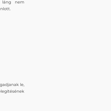
lt láng nem
nlott.
agadjanak le,
legítésének