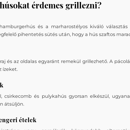
húsokat érdemes grillezni?
hamburgerhús és a marharostélyos kiváló választás g
gfelelő pihentetés sütés után, hogy a hús szaftos mara
araj és az oldalas egyaránt remekül grillezhető. A páco
z ízeket.
ok
l, csirkecomb és pulykahús gyorsan elkészül, ugyana
n átsüljön.
engeri ételek