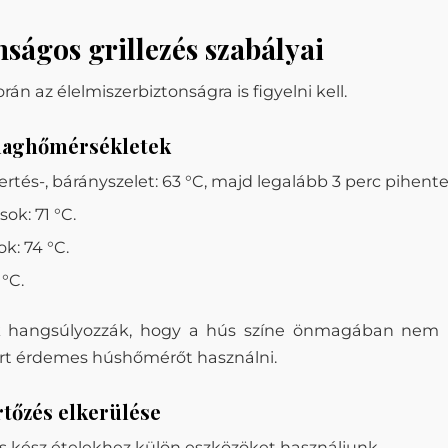
nságos grillezés szabályai
orán az élelmiszerbiztonságra is figyelni kell.
maghőmérsékletek
ertés-, bárányszelet: 63 °C, majd legalább 3 perc pihente
sok: 71 °C.
k: 74 °C.
 °C.
k hangsúlyozzák, hogy a hús színe önmagában nem
rt érdemes húshőmérőt használni.
rtőzés elkerülése
s kész ételekhez külön eszközöket használjunk.