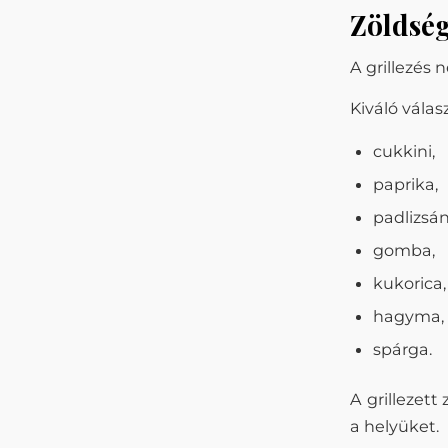
Zöldség
A grillezés 
Kiváló válas
cukkini,
paprika,
padlizsán
gomba,
kukorica,
hagyma,
spárga.
A grillezet
a helyüket.