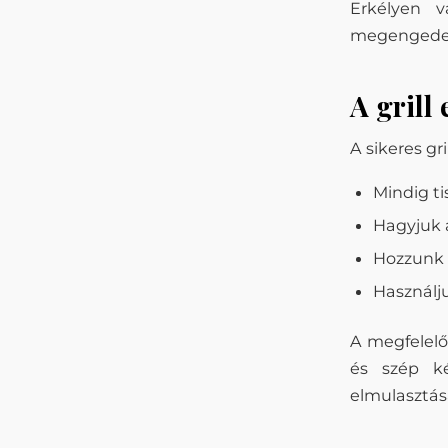
Erkélyen v
megengedett
A grill 
A sikeres gr
Mindig ti
Hagyjuk a
Hozzunk 
Használju
A megfelelőe
és szép ké
elmulasztás