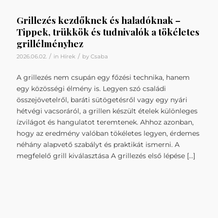
Grillezés kezdőknek és haladóknak –
Tippek, trükkök és tudnivalók a tökéletes
grillélményhez
/
/
2026.06.02.
in
Hírek
by
Csaba
A grillezés nem csupán egy főzési technika, hanem
egy közösségi élmény is. Legyen szó családi
összejövetelről, baráti sütögetésről vagy egy nyári
hétvégi vacsoráról, a grillen készült ételek különleges
ízvilágot és hangulatot teremtenek. Ahhoz azonban,
hogy az eredmény valóban tökéletes legyen, érdemes
néhány alapvető szabályt és praktikát ismerni. A
megfelelő grill kiválasztása A grillezés első lépése […]