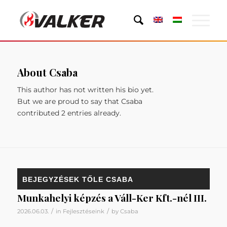
About
Csaba
This author has not written his bio yet.
But we are proud to say that
Csaba
contributed 2 entries already.
BEJEGYZÉSEK TŐLE CSABA
Munkahelyi képzés a Váll-Ker Kft.-nél III.
/
/
2026.06.03.
in
Fejlesztéseink
by
Csaba