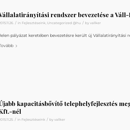
Vállalatirányítási rendszer bevezetése a Váll-
/
/
2015.11.26.
in
Fejlesztéseink
,
Uncategorized @hu
by
vallker
Jelen pályázat keretében bevezetésre került új Vállalatirányítási re
Tovább
Újabb kapacitásbővítő telephelyfejlesztés me
Kft.-nél
/
/
2015.11.25.
in
Fejlesztéseink
by
vallker