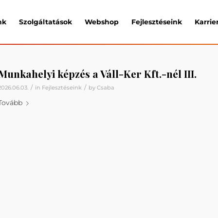
nk
Szolgáltatások
Webshop
Fejlesztéseink
Karrie
Munkahelyi képzés a Váll-Ker Kft.-nél III.
/
/
2026.06.03.
in
Fejlesztéseink
by
Csaba
Tovább