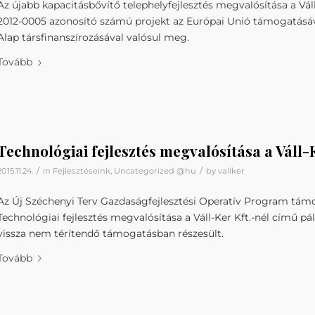
Az újabb kapacitásbővítő telephelyfejlesztés megvalósítása a Váll-
2012-0005 azonosító számú projekt az Európai Unió támogatásával
Alap társfinanszírozásával valósul meg.
Tovább
Technológiai fejlesztés megvalósítása a Váll-
/
/
2015.11.24.
in
Fejlesztéseink
,
Uncategorized @hu
by
vallker
Az Új Széchenyi Terv Gazdaságfejlesztési Operatív Program tám
Technológiai fejlesztés megvalósítása a Váll-Ker Kft.-nél című pá
vissza nem térítendő támogatásban részesült.
Tovább