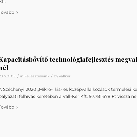
Kft.
Tovább
Kapacitásbővítő technológiafejlesztés megvaló
nél
/
/
2017.01.05.
in
Fejlesztéseink
by
vallker
A Széchenyi 2020 „Mikro-, kis- és középvállalkozások termelési k
pályázati felhívás keretében a Váll-Ker Kft. 97.781.678 Ft vissza 
Tovább