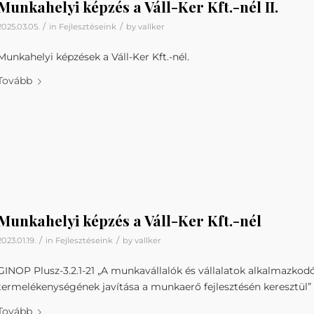
Munkahelyi képzés a Váll-Ker Kft.-nél II.
/
/
2025.03.05.
in
Fejlesztéseink
by
vallker
Munkahelyi képzések a Váll-Ker Kft.-nél.
Tovább
Munkahelyi képzés a Váll-Ker Kft.-nél
/
/
2023.01.19.
in
Fejlesztéseink
by
vallker
GINOP Plusz-3.2.1-21 „A munkavállalók és vállalatok alkalmazko
termelékenységének javítása a munkaerő fejlesztésén keresztül”
Tovább