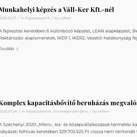
Munkahelyi képzés a Váll-Ker Kft.-nél
/
/
2020.10.27.
in
Fejlesztéseink
by
vallker
A fejlesztés keretében 6 különböző képzést, LEAN alapképzést, 
Raktározási alapismeretek, IKER 1, IKER2, Vezetői hatékonyság fe
Tovább
Komplex kapacitásbővítő beruházás megvalósí
/
/
2020.07.24.
in
Fejlesztéseink
,
Uncategorized @hu
by
vallker
A Széchenyi 2020 „Mikro-, kis- és középvállalkozások termelési k
pályázati felhívás keretében 329.702.525 Ft vissza nem térítend