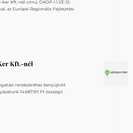
Ker Kft.-nél című, DAOP-1.1.1/E-12-
, az Európai Regionális Fejlesztési
Ker Kft.-nél
ogatási rendszeréhez benyújtott
lyázatunk 14.687.911 Ft összegű