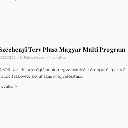
Széchenyi Terv Plusz Magyar Multi Program
/
/
2022.03.02.
in
Fejlesztéseink
by
vallker
A Váll-Ker kft. stratégiájának megvalósítását támogató, ipar 4.
kapacitásbővítő beruházás megvalósítása.
Tovább