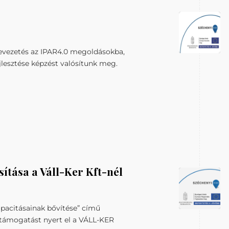
Bevezetés az IPAR4.0 megoldásokba,
jlesztése képzést valósítunk meg.
tása a Váll-Ker Kft-nél
apacitásainak bővítése” című
ő támogatást nyert el a VÁLL-KER