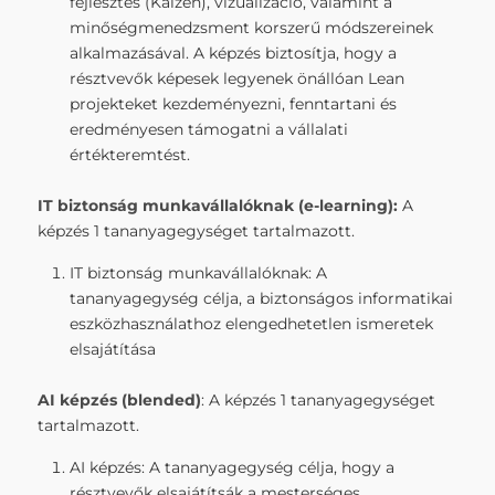
fejlesztés (Kaizen), vizualizáció, valamint a
minőségmenedzsment korszerű módszereinek
alkalmazásával. A képzés biztosítja, hogy a
résztvevők képesek legyenek önállóan Lean
projekteket kezdeményezni, fenntartani és
eredményesen támogatni a vállalati
értékteremtést.
IT biztonság munkavállalóknak (e-learning):
A
képzés 1 tananyagegységet tartalmazott.
IT biztonság munkavállalóknak: A
tananyagegység célja, a biztonságos informatikai
eszközhasználathoz elengedhetetlen ismeretek
elsajátítása
AI képzés (
blended)
: A képzés 1 tananyagegységet
tartalmazott.
AI képzés: A tananyagegység célja, hogy a
résztvevők elsajátítsák a mesterséges