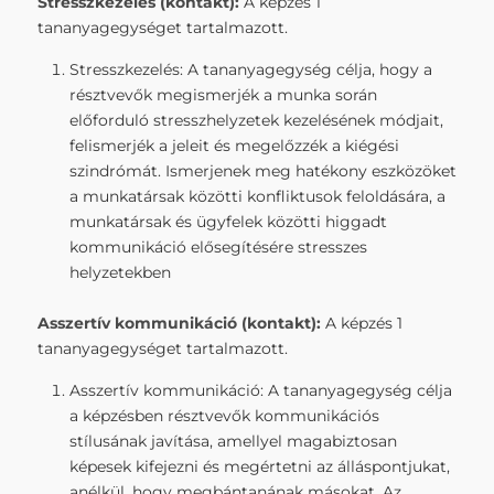
Stresszkezelés (kontakt
):
A képzés 1
tananyagegységet tartalmazott.
Stresszkezelés: A tananyagegység célja, hogy a
résztvevők megismerjék a munka során
előforduló stresszhelyzetek kezelésének módjait,
felismerjék a jeleit és megelőzzék a kiégési
szindrómát. Ismerjenek meg hatékony eszközöket
a munkatársak közötti konfliktusok feloldására, a
munkatársak és ügyfelek közötti higgadt
kommunikáció elősegítésére stresszes
helyzetekben
Asszertív kommunikáció (kontakt
):
A képzés 1
tananyagegységet tartalmazott.
Asszertív kommunikáció: A tananyagegység célja
a képzésben résztvevők kommunikációs
stílusának javítása, amellyel magabiztosan
képesek kifejezni és megértetni az álláspontjukat,
anélkül, hogy megbántanának másokat. Az