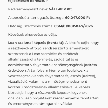
fejlesztésén keresztül”
Kedvezményezett neve:
VÁLL-KER Kft.
A szerződött támogatás összege:
60.047.000 Ft
Hatósági szerződés száma:
CSM/01/001583-7/2026
Képzések elnevezése és célja:
Lean szakmai képzés (kontakt):
A képzés célja, hogy
a résztvevők átfogó, rendszerszintű ismereteket
szerezzenek a Lean szemlélet és eszköztár
alkalmazásáról a termelés, szolgáltatás és
adminisztratív folyamatok hatékonyságának javítása
érdekében. A tanfolyam kiemelten foglalkozik a
veszteségcsökkentés, folyamatos fejlesztés (Kaizen),
vizualizáció, valamint a minőségmenedzsment
korszerű módszereinek alkalmazásával. A képzés
biztosítja, hogy a résztvevők képesek legyenek
önállóan Lean projekteket kezdeményezni, fenntartani
és eredményesen támogatni a vállalati