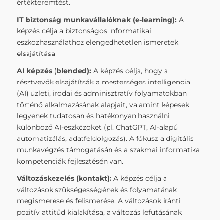
értékteremtést.
IT biztonság munkavállalóknak (e-learning):
A
képzés célja a biztonságos informatikai
eszközhasználathoz elengedhetetlen ismeretek
elsajátítása
AI képzés (blended):
A képzés célja, hogy a
résztvevők elsajátítsák a mesterséges intelligencia
(AI) üzleti, irodai és adminisztratív folyamatokban
történő alkalmazásának alapjait, valamint képesek
legyenek tudatosan és hatékonyan használni
különböző AI-eszközöket (pl. ChatGPT, AI-alapú
automatizálás, adatfeldolgozás). A fókusz a digitális
munkavégzés támogatásán és a szakmai informatika
kompetenciák fejlesztésén van.
Változáskezelés (kontakt
):
A képzés célja a
változások szükségességének és folyamatának
megismerése és felismerése. A változások iránti
pozitív attitűd kialakítása, a változás lefutásának