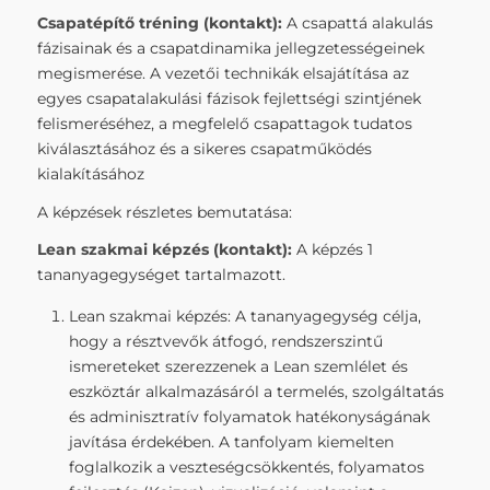
Csapatépítő tréning (kontakt
):
A csapattá alakulás
fázisainak és a csapatdinamika jellegzetességeinek
megismerése. A vezetői technikák elsajátítása az
egyes csapatalakulási fázisok fejlettségi szintjének
felismeréséhez, a megfelelő csapattagok tudatos
kiválasztásához és a sikeres csapatműködés
kialakításához
A képzések részletes bemutatása:
Lean szakmai képzés (kontakt):
A képzés 1
tananyagegységet tartalmazott.
Lean szakmai képzés: A tananyagegység célja,
hogy a résztvevők átfogó, rendszerszintű
ismereteket szerezzenek a Lean szemlélet és
eszköztár alkalmazásáról a termelés, szolgáltatás
és adminisztratív folyamatok hatékonyságának
javítása érdekében. A tanfolyam kiemelten
foglalkozik a veszteségcsökkentés, folyamatos