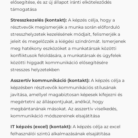
elősegítése, és az új állapot iránti elköteleződés
támogatása
Stresszkezelés (kontakt
):
A képzés célja, hogy a
résztvevők megismerjék a munka során előforduló
stresszhelyzetek kezelésének módjait, felismerjék a
jeleit és megelőzzék a kiégési szindrómát. Ismerjenek
meg hatékony eszközöket a munkatársak közötti
konfliktusok feloldására, a munkatársak és ügyfelek
közötti higgadt kommunikáció elősegítésére
stresszes helyzetekben
Asszertív kommunikáció (kontakt
):
A képzés célja a
képzésben résztvevők kommunikációs stílusának
javítása, amellyel magabiztosan képesek kifejezni és
megértetni az álláspontjukat, anélkül, hogy
megbántanának másokat. Az asszertív viselkedés,
kommunikáció módszereinek elsajátítása
IT képzés (excel) (kontakt
):
A képzés célja az excel
felhasználói szintű alkalmazásának elsajátítása