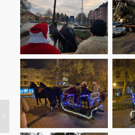
Lemezből kandalló –
Gyárlátogatás a Váll-
Ker Kft.-nél