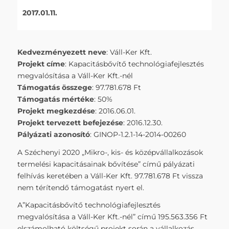
2017.01.11.
Kedvezményezett neve
: Váll-Ker Kft.
Projekt címe
: Kapacitásbővítő technológiafejlesztés
megvalósítása a Váll-Ker Kft.-nél
Támogatás összege
: 97.781.678 Ft
Támogatás mértéke
: 50%
Projekt megkezdése
: 2016.06.01.
Projekt tervezett befejezése
: 2016.12.30.
Pályázati azonosító
: GINOP-1.2.1-14-2014-00260
A Széchenyi 2020 „Mikro-, kis- és középvállalkozások
termelési kapacitásainak bővítése” című pályázati
felhívás keretében a Váll-Ker Kft. 97.781.678 Ft vissza
nem térítendő támogatást nyert el.
A”Kapacitásbővítő technológiafejlesztés
megvalósítása a Váll-Ker Kft.-nél” című 195.563.356 Ft
elszámolható költségű projekt során a vállalkozás