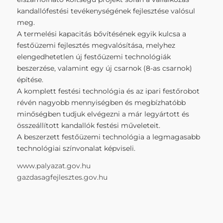
kandallófestési tevékenységének fejlesztése valósul
meg.
A termelési kapacitás bővítésének egyik kulcsa a
festőüzemi fejlesztés megvalósítása, melyhez
elengedhetetlen új festőüzemi technológiák
beszerzése, valamint egy új csarnok (8-as csarnok)
építése.
A komplett festési technológia és az ipari festőrobot
révén nagyobb mennyiségben és megbízhatóbb
minőségben tudjuk elvégezni a már legyártott és
összeállított kandallók festési műveleteit.
A beszerzett festőüzemi technológia a legmagasabb
technológiai színvonalat képviseli.
www.palyazat.gov.hu
gazdasagfejlesztes.gov.hu