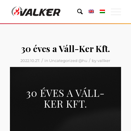
30 éves a Váll-Ker Kft.
/
/
2022.10.27.
in
Uncategorized @hu
by
vallker
30 ÉVES A VÁLL-
KER KFT.