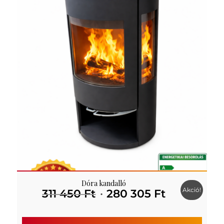
Dóra kandalló
Akció!
Original
Current
311 450
Ft
280 305
Ft
price
price
was:
is: