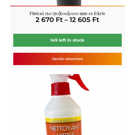
Füstcső 150/250|500|1000 mm-es fekete
Ártartomá
2 670
Ft
–
12 605
Ft
2
670 Ft
-
149 left in stock
12
605 Ft
Opciók választása