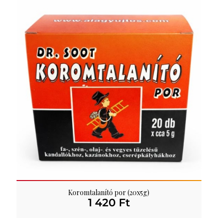
Koromtalanító por (20x5g)
1 420
Ft