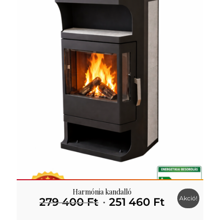
Harmónia kandalló
Akció!
Original
Current
279 400
Ft
251 460
Ft
price
price