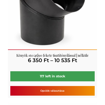
Könyök 150/45|90 fekete tisztítónyílással | nélküle
Ártartomá
6 350
Ft
–
10 535
Ft
6
350 Ft
-
117 left in stock
10
535 Ft
Opciók választása