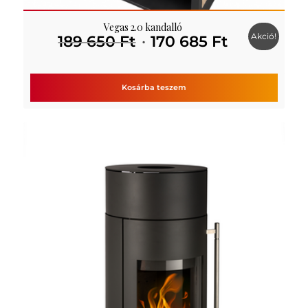
Vegas 2.0 kandalló
Akció!
Original
Current
189 650
Ft
170 685
Ft
price
price
was:
is:
189
170
Kosárba teszem
650 Ft.
685 Ft.