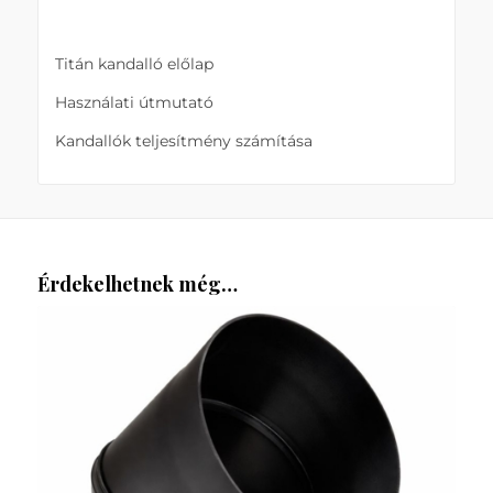
Titán kandalló előlap
Használati útmutató
Kandallók teljesítmény számítása
Érdekelhetnek még…