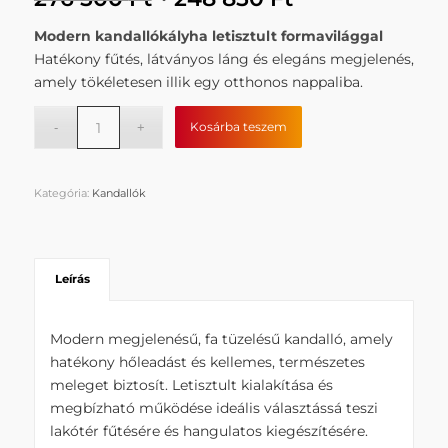
price
price
Modern kandallókályha letisztult formavilággal
was:
is:
Hatékony fűtés, látványos láng és elegáns megjelenés,
276
248
amely tökéletesen illik egy otthonos nappaliba.
500 Ft.
850 Ft.
Kosárba teszem
Kategória:
Kandallók
Leírás
Modern megjelenésű, fa tüzelésű kandalló, amely
hatékony hőleadást és kellemes, természetes
meleget biztosít. Letisztult kialakítása és
megbízható működése ideális választássá teszi
lakótér fűtésére és hangulatos kiegészítésére.