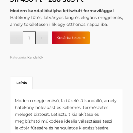
price
price
Modern kandallókályha letisztult formavilággal
was:
is:
Hatékony fűtés, látványos láng és elegáns megjelenés,
311
280
amely tökéletesen illik egy otthonos nappaliba.
450 Ft.
305 Ft.
Kosárba teszem
Kategória:
Kandallók
Leírás
Modern megjelenésű, fa tüzelésű kandalló, amely
hatékony hőleadást és kellemes, természetes
meleget biztosít. Letisztult kialakítása és
megbízható működése ideális választássá teszi
lakótér fűtésére és hangulatos kiegészítésére.