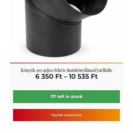
Könyök 150/45|90 fekete tisztítónyílással | nélküle
Ártartomá
6 350
Ft
–
10 535
Ft
6
350 Ft
-
117 left in stock
10
535 Ft
Opciók választása