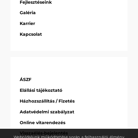
Fejlesztéseink
Galéria
Karrier
Kapcsolat
ÁSZF
Elállási tájékoztató
Házhozszállítás / Fizetés
Adatvédelmi szabályzat
Online vitarendezés
Visszaélés-bejelentés
Weboldalunk működtetése során a felhasználói élmény