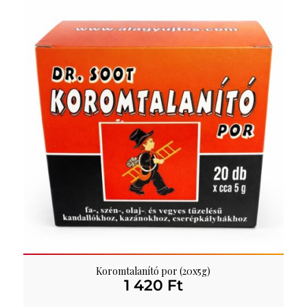
Koromtalanító por (20x5g)
1 420
Ft