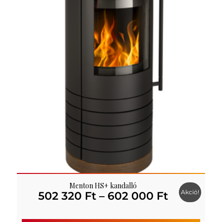
Menton HS+ kandalló
Akció!
Ártartom
502 320
Ft
–
602 000
Ft
502
320 Ft