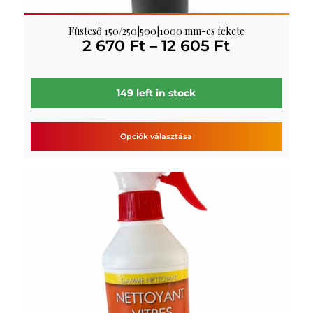
Füstcső 150/250|500|1000 mm-es fekete
Ártartomá
2 670
Ft
–
12 605
Ft
2
670 Ft
-
149 left in stock
12
605 Ft
Opciók választása