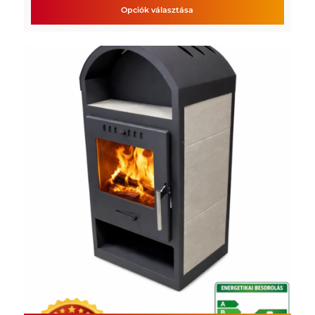
-
Opciók választása
602
000 Ft