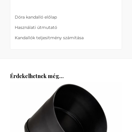
Dóra kandalló előlap
Használati útmutató
Kandallók teljesítmény számítása
Érdekelhetnek még…