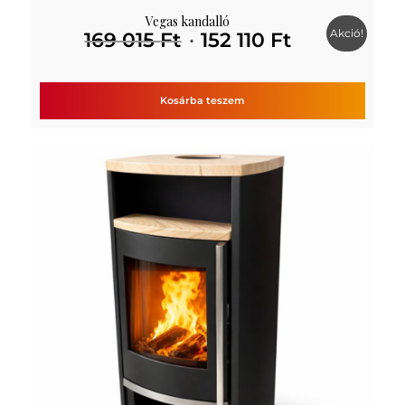
Vegas kandalló
Akció!
Original
Current
169 015
Ft
152 110
Ft
price
price
was:
is:
169
152
Kosárba teszem
015 Ft.
110 Ft.