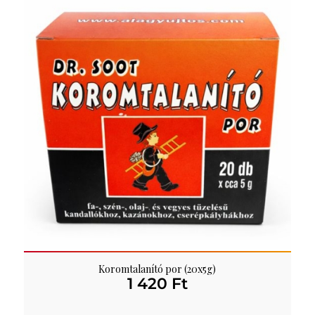
Koromtalanító por (20x5g)
1 420
Ft