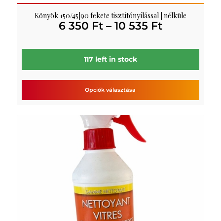
Könyök 150/45|90 fekete tisztítónyílással | nélküle
Ártartomá
6 350
Ft
–
10 535
Ft
6
350 Ft
-
117 left in stock
10
535 Ft
Opciók választása